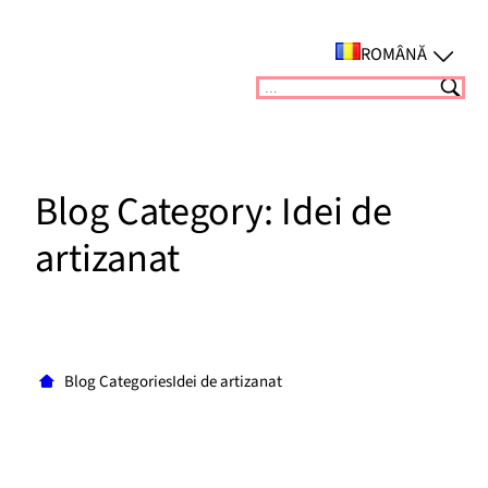
Sari
la
ROMÂNĂ
conținut
Suchen
Blog Category:
Idei de
artizanat
Blog CategoriesIdei de artizanat