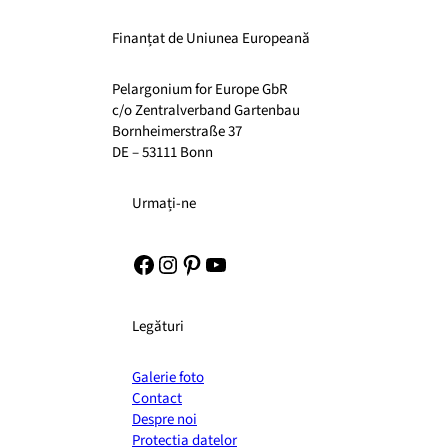
Finanțat de Uniunea Europeană
Pelargonium for Europe GbR
c/o Zentralverband Gartenbau
Bornheimerstraße 37
DE – 53111 Bonn
Urmați-ne
Facebook
Instagram
Pinterest
YouTube
Legături
Galerie foto
Contact
Despre noi
Protectia datelor