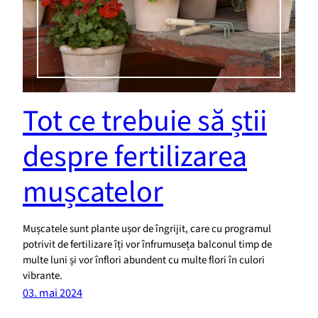
Tot ce trebuie să știi
despre fertilizarea
mușcatelor
Mușcatele sunt plante ușor de îngrijit, care cu programul
potrivit de fertilizare îți vor înfrumuseța balconul timp de
multe luni și vor înflori abundent cu multe flori în culori
vibrante.
03. mai 2024