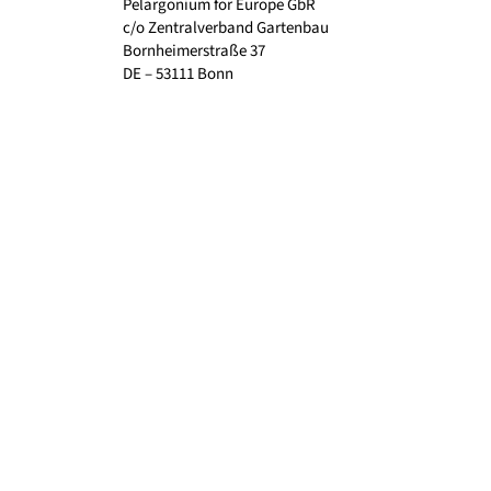
Pelargonium for Europe GbR
c/o Zentralverband Gartenbau
Bornheimerstraße 37
DE – 53111 Bonn
Urmați-ne
Facebook
Instagram
Pinterest
YouTube
Legături
Galerie foto
Contact
Despre noi
Protectia datelor
Imprimare
Despre proiect